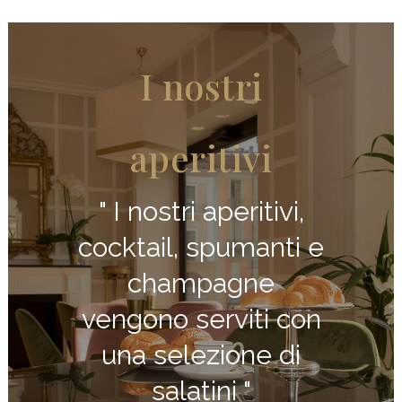
ra
I nostri
Tè
" I nos
ne
aperitivi
veng
ogni
" I nostri aperitivi,
ser
o pane
cocktail, spumanti e
sel
 "
champagne
nostr
vengono serviti con
una selezione di
salatini "