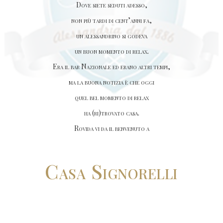
Dove siete seduti adesso,
non più tardi di cent’anni fa,
un alessandrino si godeva
un buon momento di relax.
Era il bar Nazionale ed erano altri tempi,
ma la buona notizia è che oggi
quel bel momento di relax
ha (ri)trovato casa.
Rovida vi da il benvenuto a
Casa Signorelli