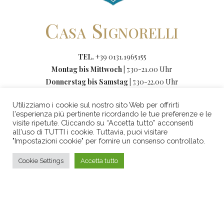
Casa Signorelli
TEL.
+39 0131.1965155
Montag bis Mittwoch |
7.30-21.00 Uhr
Donnerstag bis Samstag |
7.30-22.00 Uhr
Sonntag |
8.00-20.00 Uhr
Utilizziamo i cookie sul nostro sito Web per offrirti
l'esperienza più pertinente ricordando le tue preferenze e le
Via dei Martiri, 1-15121 ALESSANDRIA,
visite ripetute. Cliccando su “Accetta tutto” acconsenti
all'uso di TUTTI i cookie. Tuttavia, puoi visitare
Italien
"Impostazioni cookie" per fornire un consenso controllato.
WWW.CASASIGNORELLI.COM
Cookie Settings
Accetta tutto